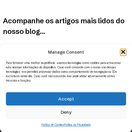
Acompanhe os artigos mais lidos do
nosso blog…
Manage Consent
Para fornecer uma melhor experiência, usamos tecnologias como cookies para armazenar
e/ou acessar informações do dispositivo. Caso você concorde com o nosso uso dessas
tecnologias, nos permitirá processar dados como comportamento de navegação ou IDs
exclusivos neste site. Caso você não concorde, isso pode afetar adversamente certos
recursos e funções.
Accept
© 2014 – 2026 | Appus HR Analytics – www.appus.com –
contato@appus.com
|
Todos os direitos reservados.
Deny
Política de Cookies
Política de Privacidade