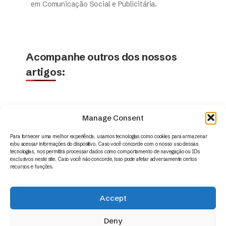
em Comunicação Social e Publicitária.
Acompanhe outros dos nossos
artigos:
Manage Consent
Para fornecer uma melhor experiência, usamos tecnologias como cookies para armazenar
e/ou acessar informações do dispositivo. Caso você concorde com o nosso uso dessas
tecnologias, nos permitirá processar dados como comportamento de navegação ou IDs
exclusivos neste site. Caso você não concorde, isso pode afetar adversamente certos
recursos e funções.
Accept
© 2014 – 2026 | Appus HR Analytics – www.appus.com –
contato@appus.com
|
Todos os direitos reservados.
Deny