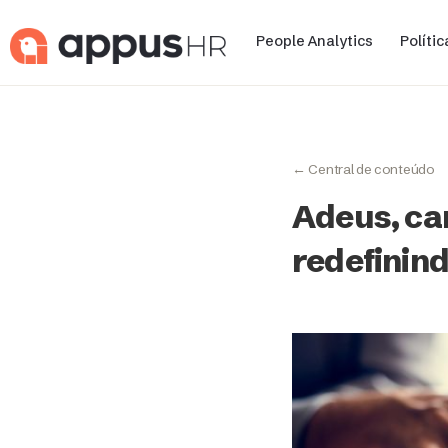
People Analytics
Políti
← Central de conteúdo
Adeus, car
redefinin