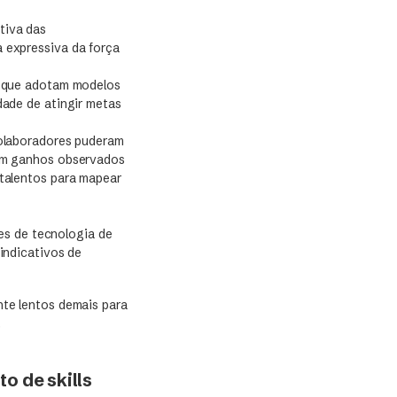
tiva das
 expressiva da força
as que adotam modelos
dade de atingir metas
colaboradores puderam
com ganhos observados
 talentos para mapear
es de tecnologia de
indicativos de
te lentos demais para
.
o de skills