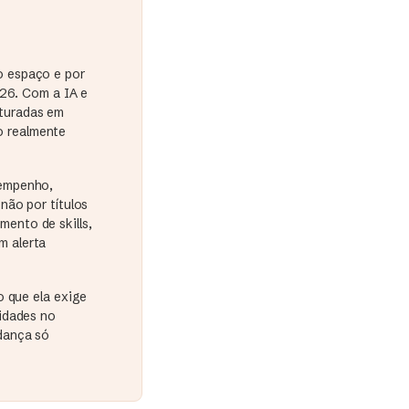
o espaço e por
026. Com a IA e
turadas em
o realmente
sempenho,
não por títulos
ento de skills,
m alerta
o que ela exige
idades no
dança só