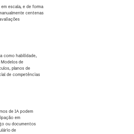
 em escala, e de forma
 manualmente centenas
avaliações
a como habilidade,
. Modelos de
ulos, planos de
icial de competências
itmos de IA podem
icipação em
digo ou documentos
ulário de