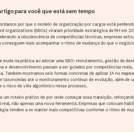
rtigo para você que está sem tempo
bordamos por que o modelo de organização por cargos está perdend
ased organizations (SBOs) viraram prioridade estratégica de RH em 2
lerando a obsolescência de competências técnicas, empresas estru
o conseguem mais acompanhar o ritmo de mudança do que o negóci
e muda na prática ao adotar uma SBO: recrutamento, gestão de de
rna e desenvolvimento passam a ser guiados por competências reais, 
a. Também mostramos seis formas concretas de aplicar IA no mapeam
e taxonomias até o monitoramento contínuo de evolução, além de u
 o risco de viés algorítmico nesse processo.
os um roteiro prático de por onde começar essa transição, reforçand
l real, não apenas uma nova ferramenta. Empresas que colocam habil
tégia tendem a se manter mais competitivas conforme o ritmo de mu