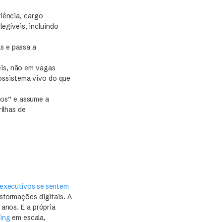
riência, cargo
legíveis, incluindo
as e passa a
eis, não em vagas
ossistema vivo do que
tos” e assume a
ilhas de
executivos se sentem
sformações digitais. A
anos. E a própria
ling
em escala,