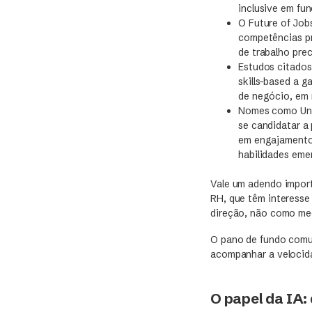
inclusive em fu
O Future of Job
competências pr
de trabalho prec
Estudos citados
skills-based a 
de negócio, em 
Nomes como Unil
se candidatar a
em engajamento 
habilidades eme
Vale um adendo import
RH, que têm interesse
direção, não como me
O pano de fundo comu
acompanhar a velocida
O papel da IA: