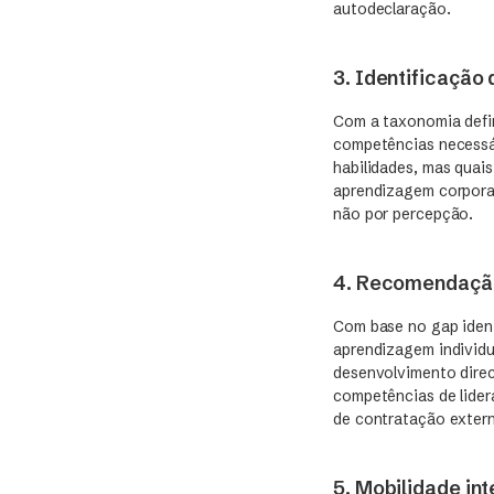
autodeclaração.
3. Identificação
Com a taxonomia defin
competências necessá
habilidades, mas quai
aprendizagem corporat
não por percepção.
4. Recomendação
Com base no gap identi
aprendizagem individu
desenvolvimento dire
competências de lider
de contratação extern
5. Mobilidade in