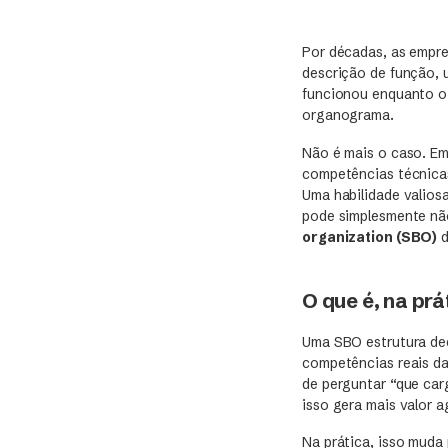
Por décadas, as empre
descrição de função, u
funcionou enquanto o 
organograma.
Não é mais o caso. Em
competências técnicas
Uma habilidade valios
pode simplesmente não
organization (SBO)
d
O que é, na pr
Uma SBO estrutura dec
competências reais d
de perguntar “que car
isso gera mais valor a
Na prática, isso muda