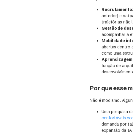
Recrutamento
anterior) e vai 
trajetórias não
Gestão de de
acompanhar a e
Mobilidade int
abertas dentro
como uma estrut
Aprendizagem 
função de arquit
desenvolvimento
Por que esse 
Não é modismo. Algun
Uma pesquisa d
confortáveis com
demanda por tal
expansão da IA 