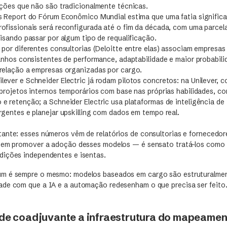
nções que não são tradicionalmente técnicas.
s Report do Fórum Econômico Mundial estima que uma fatia significa
ofissionais será reconfigurada até o fim da década, com uma parcela
isando passar por algum tipo de requalificação.
 por diferentes consultorias (Deloitte entre elas) associam empres
ganhos consistentes de performance, adaptabilidade e maior probabili
relação a empresas organizadas por cargo.
ever e Schneider Electric já rodam pilotos concretos: na Unilever, 
 projetos internos temporários com base nas próprias habilidades, 
e retenção; a Schneider Electric usa plataformas de inteligência de
rgentes e planejar upskilling com dados em tempo real.
ante: esses números vêm de relatórios de consultorias e fornecedor
 em promover a adoção desses modelos — é sensato tratá-los como 
dições independentes e isentas.
m é sempre o mesmo: modelos baseados em cargo são estruturalmen
de com que a IA e a automação redesenham o que precisa ser feito
 de coadjuvante a infraestrutura do mapeament