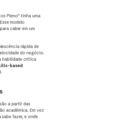
tos Pleno” tinha uma
. Esse modelo
 para caber em um
lescência rápida de
velocidade do negócio.
habilidade crítica
kills-based
H.
s
ão a partir das
ção acadêmica. Em vez
 sabe fazer, e onde