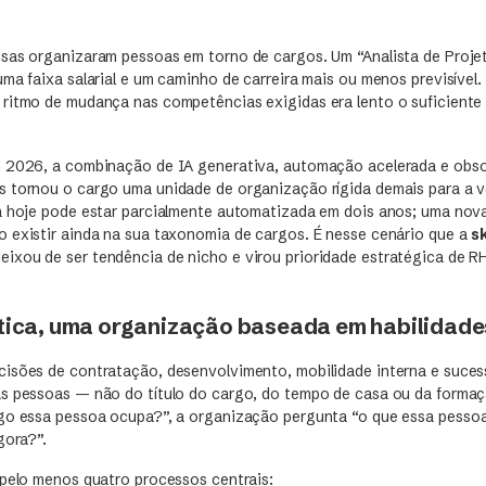
sas organizaram pessoas em torno de cargos. Um “Analista de Proje
ma faixa salarial e um caminho de carreira mais ou menos previsível
ritmo de mudança nas competências exigidas era lento o suficiente
 2026, a combinação de IA generativa, automação acelerada e obso
 tornou o cargo uma unidade de organização rígida demais para a 
a hoje pode estar parcialmente automatizada em dois anos; uma nova 
 existir ainda na sua taxonomia de cargos. É nesse cenário que a
s
eixou de ser tendência de nicho e virou prioridade estratégica de R
ática, uma organização baseada em habilidade
isões de contratação, desenvolvimento, mobilidade interna e sucess
as pessoas — não do título do cargo, do tempo de casa ou da forma
go essa pessoa ocupa?”, a organização pergunta “o que essa pessoa
gora?”.
 pelo menos quatro processos centrais: