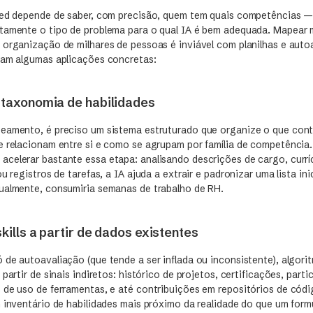
sed depende de saber, com precisão, quem tem quais competências —
atamente o tipo de problema para o qual IA é bem adequada. Mapear
 organização de milhares de pessoas é inviável com planilhas e auto
ram algumas aplicações concretas:
 taxonomia de habilidades
eamento, é preciso um sistema estruturado que organize o que cont
e relacionam entre si e como se agrupam por família de competência
celerar bastante essa etapa: analisando descrições de cargo, curríc
ou registros de tarefas, a IA ajuda a extrair e padronizar uma lista in
ualmente, consumiria semanas de trabalho de RH.
skills a partir de dados existentes
 de autoavaliação (que tende a ser inflada ou inconsistente), algor
 partir de sinais indiretos: histórico de projetos, certificações, part
 de uso de ferramentas, e até contribuições em repositórios de có
 inventário de habilidades mais próximo da realidade do que um form