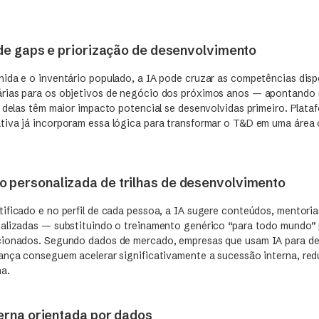
 de gaps e priorização de desenvolvimento
ida e o inventário populado, a IA pode cruzar as competências disp
rias para os objetivos de negócio dos próximos anos — apontando 
s delas têm maior impacto potencial se desenvolvidas primeiro. Plata
iva já incorporam essa lógica para transformar o T&D em uma área 
 personalizada de trilhas de desenvolvimento
ficado e no perfil de cada pessoa, a IA sugere conteúdos, mentorias
alizadas — substituindo o treinamento genérico “para todo mundo” 
cionados. Segundo dados de mercado, empresas que usam IA para d
ança conseguem acelerar significativamente a sucessão interna, re
a.
terna orientada por dados