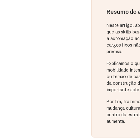
Resumo do a
Neste artigo, a
que as skills-b
a automação ace
cargos fixos nã
precisa.
Explicamos o qu
mobilidade inte
ou tempo de cas
da construção d
importante sobre
Por fim, trazem
mudança cultura
centro da estra
aumenta.