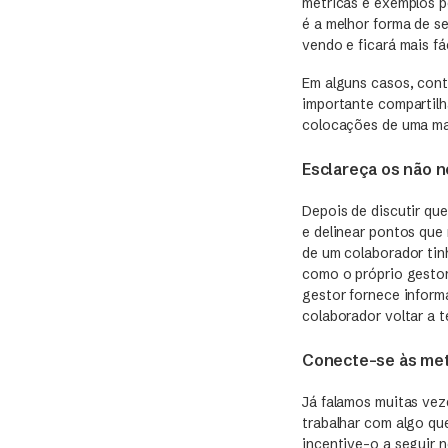
métricas e exemplos p
é a melhor forma de s
vendo e ficará mais fá
Em alguns casos, cont
importante compartilh
colocações de uma man
Esclareça os não n
Depois de discutir qu
e delinear pontos que
de um colaborador tin
como o próprio gestor
gestor fornece inform
colaborador voltar a t
Conecte-se às met
Já falamos muitas vez
trabalhar com algo que
incentive-o a seguir