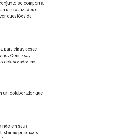
 conjunto se comporta.
am ser realizados e
lver questões de
a participar, desde
ócio. Com isso,
do colaborador em
s
om um colaborador que
saindo em seus
istar as principais