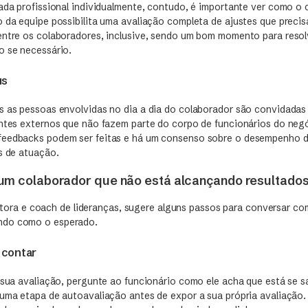
cada profissional individualmente, contudo, é importante ver como o
 da equipe possibilita uma avaliação completa de ajustes que precis
entre os colaboradores, inclusive, sendo um bom momento para reso
o se necessário.
us
s as pessoas envolvidas no dia a dia do colaborador são convidadas 
entes externos que não fazem parte do corpo de funcionários do neg
feedbacks podem ser feitas e há um consenso sobre o desempenho 
s de atuação.
um colaborador que não está alcançando resultado
ltora e coach de lideranças, sugere alguns passos para conversar c
ndo como o esperado.
 contar
a sua avaliação, pergunte ao funcionário como ele acha que está se 
uma etapa de autoavaliação antes de expor a sua própria avaliação. L