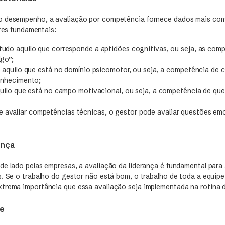
o desempenho, a avaliação por competência fornece dados mais com
ares fundamentais:
udo aquilo que corresponde a aptidões cognitivas, ou seja, as com
lgo”;
o aquilo que está no domínio psicomotor, ou seja, a competência de 
onhecimento;
quilo que está no campo motivacional, ou seja, a competência de quer
e avaliar competências técnicas, o gestor pode avaliar questões em
ança
de lado pelas empresas, a avaliação da liderança é fundamental para
s. Se o trabalho do gestor não está bom, o trabalho de toda a equipe
trema importância que essa avaliação seja implementada na rotina 
pe