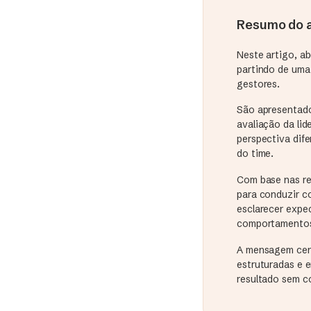
Resumo do a
Neste artigo, a
partindo de uma 
gestores.
São apresentado
avaliação da li
perspectiva dif
do time.
Com base nas re
para conduzir c
esclarecer expe
comportamentos 
A mensagem cent
estruturadas e 
resultado sem c