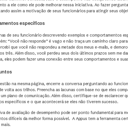
unto a ele como ele pode melhorar nessa iniciativa. Ao fazer pergun
ando assim a motivação de seus funcionários para atingir seus obje
amentos específicos
alhas de seu funcionário descrevendo exemplos e comportamentos es
uém: “Você não responde” é vago e não traça um caminho claro par
Percebi que você não respondeu a metade dos meus e-mails, e demor
os três. Além disso, você perdeu seus dois últimos prazos sem me dar
a, eles podem fazer uma conexão entre seus comportamentos e suas
juntos
estão na mesma página, encerre a conversa perguntando ao funcion
e volta aos trilhos. Preencha as lacunas com base no que eles comp
m plano de comunicação. Além disso, certifique-se de esclarecer 
dos específicos e o que acontecerá se eles não tiverem sucesso.
iva de avaliação de desempenho pode ser ponto fundamental para m
tos difíceis da melhor forma possível. A Appus tem a ferramenta cert
 mais.