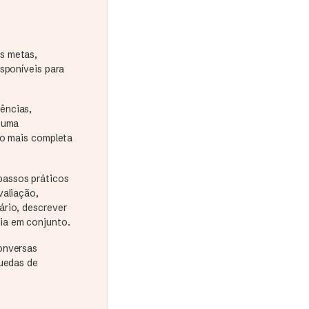
s metas,
sponíveis para
ências,
e uma
ão mais completa
passos práticos
valiação,
ário, descrever
ia em conjunto.
onversas
quedas de