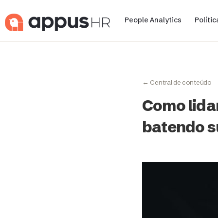
People Analytics
Políti
← Central de conteúdo
Como lida
batendo s