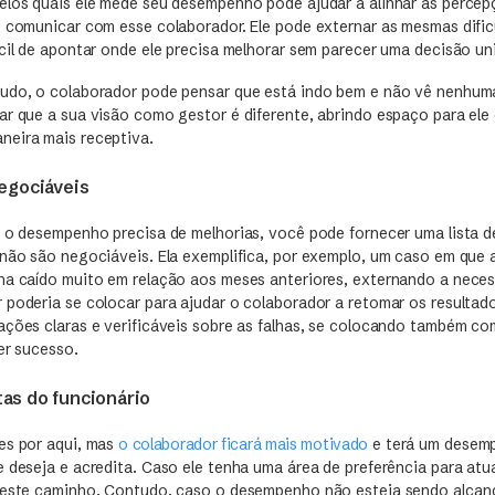
elos quais ele mede seu desempenho pode ajudar a alinhar as perce
e comunicar com esse colaborador. Ele pode externar as mesmas difi
cil de apontar onde ele precisa melhorar sem parecer uma decisão uni
udo, o colaborador pode pensar que está indo bem e não vê nenhuma
ar que a sua visão como gestor é diferente, abrindo espaço para ele 
eira mais receptiva.
egociáveis
e o desempenho precisa de melhorias, você pode fornecer uma lista d
 não são negociáveis. Ela exemplifica, por exemplo, um caso em que 
ha caído muito em relação aos meses anteriores, externando a neces
 poderia se colocar para ajudar o colaborador a retomar os resultad
ações claras e verificáveis sobre as falhas, se colocando também c
er sucesso.
as do funcionário
es por aqui, mas
o colaborador ficará mais motivado
e terá um desemp
 deseja e acredita. Caso ele tenha uma área de preferência para atua
 neste caminho. Contudo, caso o desempenho não esteja sendo alca