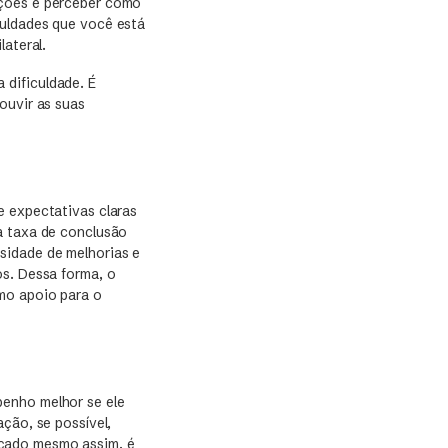
pções e perceber como
culdades que você está
lateral.
 dificuldade. É
ouvir as suas
e expectativas claras
a taxa de conclusão
sidade de melhorias e
os. Dessa forma, o
omo apoio para o
enho melhor se ele
ção, se possível,
nçado mesmo assim, é