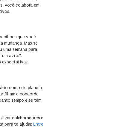
tas, você colabora em
tivos.
pecíficos que você
a a mudança. Mas se
ou uma semana para
 um aviso”.
 expectativas.
ário como ele planeja
artilham e concorde
quanto tempo eles têm
otivar colaboradores e
a para te ajudar.
Entre