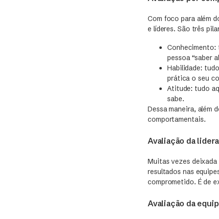
Com foco para além d
e líderes. São três pil
Conhecimento: t
pessoa “saber a
Habilidade: tud
prática o seu c
Atitude: tudo a
sabe.
Dessa maneira, além d
comportamentais.
Avaliação da lider
Muitas vezes deixada 
resultados nas equipe
comprometido. É de ex
Avaliação da equi