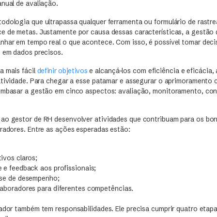
anual de avaliação.
odologia que ultrapassa qualquer ferramenta ou formulário de rastr
e de metas. Justamente por causa dessas características, a gestã
nhar em tempo real o que acontece. Com isso, é possível tomar dec
s em dados precisos.
a mais fácil
definir objetivos
e alcançá-los com eficiência e eficácia,
ratividade. Para chegar a esse patamar e assegurar o aprimoramento 
embasar a gestão em cinco aspectos: avaliação, monitoramento, con
ao gestor de RH desenvolver atividades que contribuam para os bon
oradores. Entre as ações esperadas estão:
ivos claros;
 e feedback aos profissionais;
ise de desempenho;
laboradores para diferentes competências.
hador também tem responsabilidades. Ele precisa cumprir quatro etapa