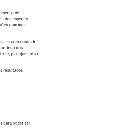
eamento de
o de desempenho
isões com mais
 assim como reduzir
contínuo dos
trole, planejamento e
s resultados
s para poder ser