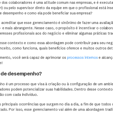
e dos colaboradores é uma atitude comum nas empresas, e é executa
 ou pelo supervisor direto da equipe em que o profissional está ins
de desempenho e como ela pode beneficiar sua empresa?
 acreditar que esse gerenciamento é sinônimo de fazer uma avaliaçã
— e mais abrangente. Nesse caso, o propósito é incentivar o colabor
nteresses profissionais aos do negócio e eliminar algumas práticas tra
esse contexto e como essa abordagem pode contribuir para seu neg
nceito, como funciona, quais benefícios oferece e muitos outros det
imento, você será capaz de aprimorar os
processos internos
e alcanç
e!
o de desempenho?
o é um processo que visa à criação ou à configuração de um ambie
adores podem potencializar suas habilidades. Dentro desse contexto
ção com cada indivíduo.
 principais ocorrências que surgem no dia a dia, a fim de que todos
zado. Por isso, esse gerenciamento vai além de uma abordagem tradic