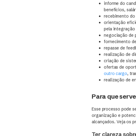
informe do can
benefícios, salá
recebimento do
orientação efic
pela integração 
negociação de p
fornecimento de
repasse de feed
realização de d
criação de sist
ofertas de opor
outro cargo
, tr
realização de e
Para que serv
Esse processo pode se
organização e potenci
alcançados. Veja os pr
Ter clareza sobr