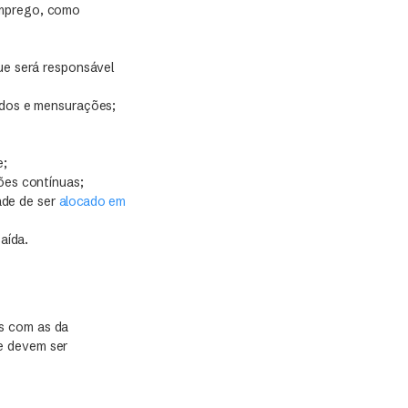
emprego, como
ue será responsável
ados e mensurações;
e;
ões contínuas;
ade de ser
alocado em
aída.
s com as da
e devem ser