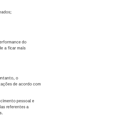
eados;
performance do
e a ficar mais
entanto, o
aptações de acordo com
scimento pessoal e
ias referentes a
s.