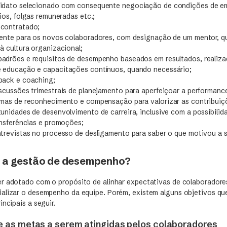
didato selecionado com consequente negociação de condições de 
rios, folgas remuneradas etc.;
 contratado;
iente para os novos colaboradores, com designação de um mentor, q
à cultura organizacional;
adrões e requisitos de desempenho baseados em resultados, realiz
 educação e capacitações contínuos, quando necessário;
back e coaching;
iscussões trimestrais de planejamento para aperfeiçoar a performanc
emas de reconhecimento e compensação para valorizar as contribuiç
tunidades de desenvolvimento de carreira, inclusive com a possibilid
ansferências e promoções;
ntrevistas no processo de desligamento para saber o que motivou a s
e a gestão de desempenho?
r adotado com o propósito de alinhar expectativas de colaboradore
alizar o desempenho da equipe. Porém, existem alguns objetivos qu
incipais a seguir.
e as metas a serem atingidas pelos colaboradores