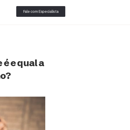
Fale com Especialista
é e qual a
ho?