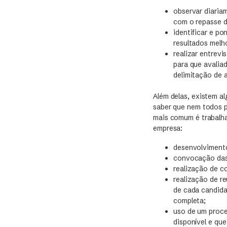
observar diaria
com o repasse 
identificar e p
resultados melh
realizar entrev
para que avalia
delimitação de 
Além delas, existem a
saber que nem todos p
mais comum é trabalha
empresa:
desenvolvimento
convocação das 
realização de co
realização de re
de cada candida
completa;
uso de um proce
disponível e qu