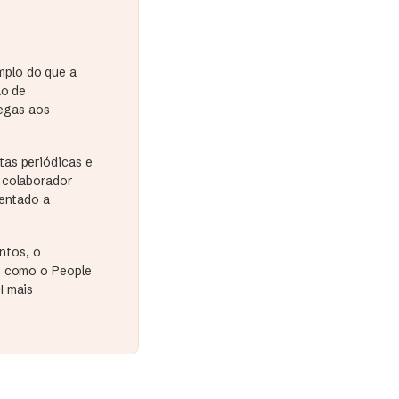
mplo do que a
ão de
egas aos
tas periódicas e
 colaborador
ientado a
entos, o
s como o People
H mais