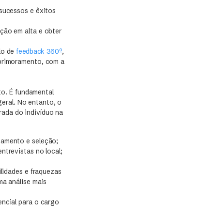
nsucessos e êxitos
ção em alta e obter
lo de
feedback 360º
,
aprimoramento, com a
to. É fundamental
eral. No entanto, o
rada do indivíduo na
tamento e seleção;
ntrevistas no local;
ilidades e fraquezas
ma análise mais
encial para o cargo