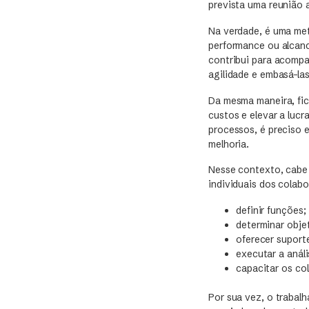
prevista uma reunião 
Na verdade, é uma met
performance ou alcanc
contribui para acompa
agilidade e embasá-la
Da mesma maneira, fic
custos e elevar a luc
processos, é preciso 
melhoria.
Nesse contexto, cabe 
individuais dos colab
definir funções;
determinar objet
oferecer suporte
executar a anál
capacitar os co
Por sua vez, o trabal