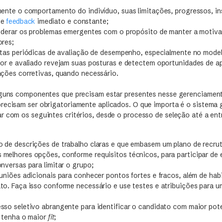
mente o comportamento do indivíduo, suas limitações, progressos, i
de
feedback
imediato e constante;
onderar os problemas emergentes com o propósito de manter a motiva
ores;
istas periódicas de avaliação de desempenho, especialmente no mode
dor e avaliado revejam suas posturas e detectem oportunidades de 
ações corretivas, quando necessário.
lguns componentes que precisam estar presentes nesse gerenciamen
recisam ser obrigatoriamente aplicados. O que importa é o sistema g
r com os seguintes critérios, desde o processo de seleção até a ent
 de descrições de trabalho claras e que embasem um plano de recru
melhores opções, conforme requisitos técnicos, para participar de e
nversas para limitar o grupo;
uniões adicionais para conhecer pontos fortes e fracos, além de hab
to. Faça isso conforme necessário e use testes e atribuições para u
sso seletivo abrangente para identificar o candidato com maior pot
e tenha o maior
fit
;